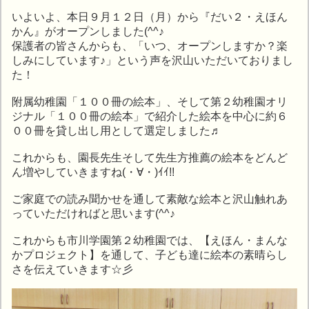
いよいよ、本日９月１２日（月）から『だい２・えほん
かん』がオープンしました(^^♪
保護者の皆さんからも、「いつ、オープンしますか？楽
しみにしています♪」という声を沢山いただいておりまし
た！
附属幼稚園「１００冊の絵本」、そして第２幼稚園オリ
ジナル「１００冊の絵本」で紹介した絵本を中心に約６
００冊を貸し出し用として選定しました♬
これからも、園長先生そして先生方推薦の絵本をどんど
ん増やしていきますね(・∀・)ｲｲ!!
ご家庭での読み聞かせを通して素敵な絵本と沢山触れあ
っていただければと思います(^^♪
これからも市川学園第２幼稚園では、【えほん・まんな
かプロジェクト】を通して、子ども達に絵本の素晴らし
さを伝えていきます☆彡