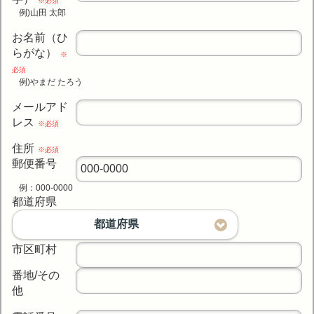
※必須
例)山田 太郎
お名前（ひ
らがな）
※
必須
例)やまだ たろう
メールアド
レス
※必須
住所
※必須
郵便番号
例：000-0000
都道府県
都道府県
市区町村
番地/その
他