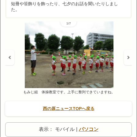
短冊や笹飾りを飾ったり、七夕のお話を聞いたりしまし
た。
1/7
もみじ組 体操教室です。上手に整列できていますね。
西の原ニュースTOPへ戻る
表示：
モバイル
|
パソコン