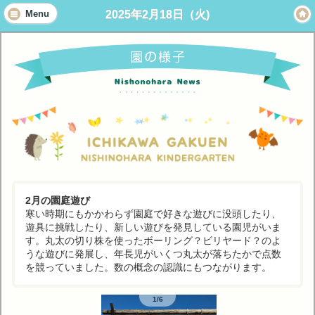
2025年2月18日（火)
Menu
2月の園庭遊び
寒い時期にもかかわらず園庭で好きな遊びに没頭したり、
遊具に挑戦したり、新しい遊びを発見している園児がいま
す。丸太の切り株を使ったボーリング？ビリヤード？のよ
うな遊びに発展し、年長児がいくつ丸太が落ちたかで点数
を競っていました。数の概念の認識にもつながります。
1/6