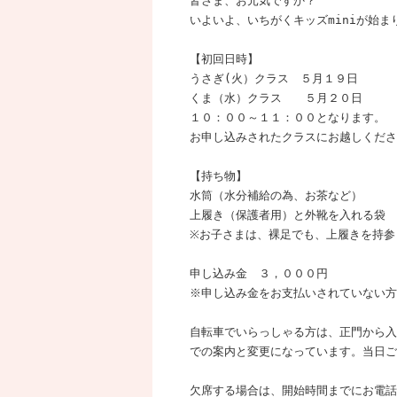
皆さま、お元気ですか？
いよいよ、いちがくキッズminiが始ま
【初回日時】
うさぎ(火）クラス ５月１９日
くま（水）クラス ５月２０日
１０：００～１１：００となります。
お申し込みされたクラスにお越しくださ
【持ち物】
水筒（水分補給の為、お茶など）
上履き（保護者用）と外靴を入れる袋
※お子さまは、裸足でも、上履きを持参
申し込み金 ３，０００円
※申し込み金をお支払いされていない方
自転車でいらっしゃる方は、正門から入
での案内と変更になっています。当日ご
欠席する場合は、開始時間までにお電話