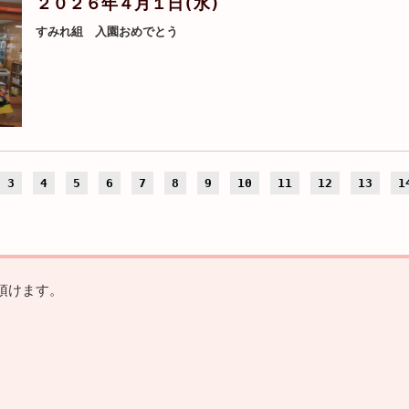
２０２６年４月１日(水)
すみれ組 入園おめでとう
3
4
5
6
7
8
9
10
11
12
13
1
頂けます。