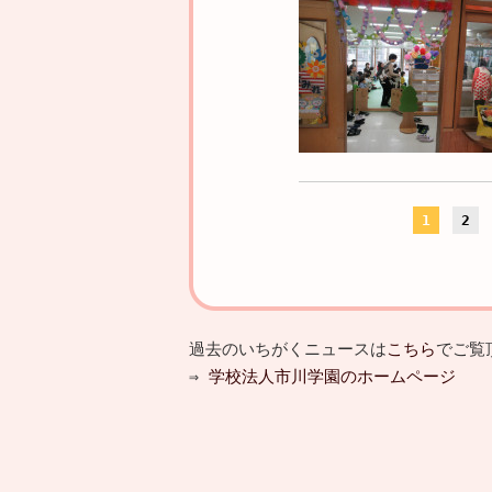
1
2
過去のいちがくニュースは
こちら
でご覧
⇒
学校法人市川学園のホームページ