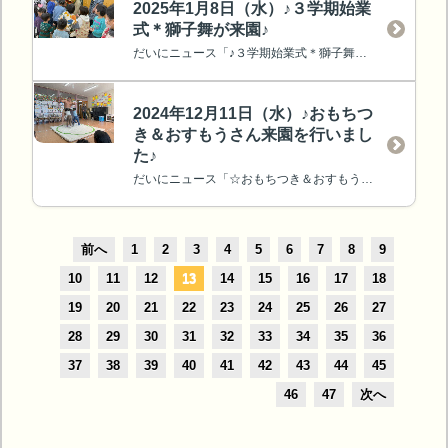
2025年1月8日（水）♪３学期始業
式＊獅子舞が来園♪
だいにニュース「♪３学期始業式＊獅子舞が来園♪」をアップしました。
2024年12月11日（水）♪おもちつ
き＆おすもうさん来園を行いまし
た♪
だいにニュース「☆おもちつき＆おすもうさん来園を行いました☆」をアップしました。
前へ
1
2
3
4
5
6
7
8
9
10
11
12
13
14
15
16
17
18
19
20
21
22
23
24
25
26
27
28
29
30
31
32
33
34
35
36
37
38
39
40
41
42
43
44
45
46
47
次へ