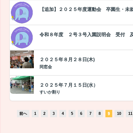
【追加】２０２５年度運動会 卒園生・未
令和８年度 ２号３号入園説明会 受付 
２０２５年８月２８日(木)
同窓会
２０２５年７月１５日(水）
すいか割り
前へ
1
2
3
4
5
6
7
8
9
10
11