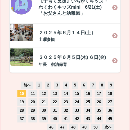
【子育て支援】いちがくキッズ・
わくわくキッズmini 6/21(土)
「お父さんと幼稚園」
２０２５年６月１４日(土）
土曜参観
２０２５年６月５日(木) ６日(金)
年長 宿泊保育
前へ
1
2
3
4
5
6
7
8
9
10
11
12
13
14
15
16
17
18
19
20
21
22
23
24
25
26
27
28
29
30
31
32
33
34
35
36
37
38
39
40
41
42
43
44
45
46
47
48
49
50
次へ