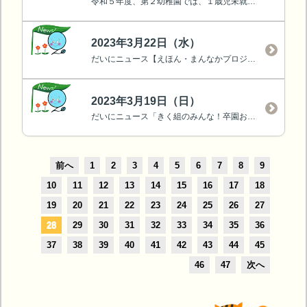
令和５年度、第２幼稚園では、１歳児未就園児教室（なのはなルーム）を実施します♪
2023年3月22日（水）
だいにニュース【えほん・まんなかプロジェクト⑩】年長卒園記念『絵本遠足』にでかけました☆をアップしました☆彡
2023年3月19日（日）
だいにニュース「きく組のみんな！卒園おめでとう☆」をアップしました。
前へ
1
2
3
4
5
6
7
8
9
10
11
12
13
14
15
16
17
18
19
20
21
22
23
24
25
26
27
28
29
30
31
32
33
34
35
36
37
38
39
40
41
42
43
44
45
46
47
次へ