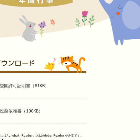
登園許可証明書（81KB）
投薬依頼書（106KB）
はAcrobat Reader、又はAdobe Readerが必要です。