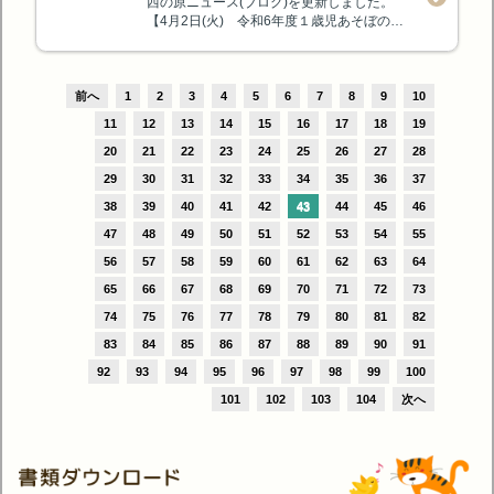
西の原ニュース(ブログ)を更新しました。
【4月2日(火) 令和6年度１歳児あそぼの日程】
前へ
1
2
3
4
5
6
7
8
9
10
11
12
13
14
15
16
17
18
19
20
21
22
23
24
25
26
27
28
29
30
31
32
33
34
35
36
37
38
39
40
41
42
43
44
45
46
47
48
49
50
51
52
53
54
55
56
57
58
59
60
61
62
63
64
65
66
67
68
69
70
71
72
73
74
75
76
77
78
79
80
81
82
83
84
85
86
87
88
89
90
91
92
93
94
95
96
97
98
99
100
101
102
103
104
次へ