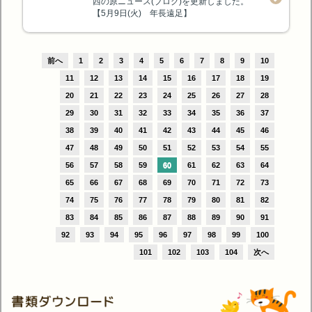
西の原ニュース(ブログ)を更新しました。
【5月9日(火) 年長遠足】
前へ
1
2
3
4
5
6
7
8
9
10
11
12
13
14
15
16
17
18
19
20
21
22
23
24
25
26
27
28
29
30
31
32
33
34
35
36
37
38
39
40
41
42
43
44
45
46
47
48
49
50
51
52
53
54
55
56
57
58
59
60
61
62
63
64
65
66
67
68
69
70
71
72
73
74
75
76
77
78
79
80
81
82
83
84
85
86
87
88
89
90
91
92
93
94
95
96
97
98
99
100
101
102
103
104
次へ