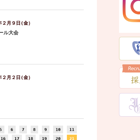
年２月９日(金）
ール大会
年２月２日(金）
5
6
7
8
9
10
11
16
17
18
19
20
21