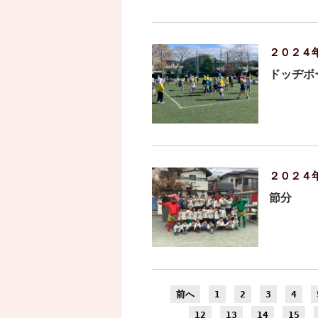
２０２４
ドッヂボ
２０２４
節分
前へ
1
2
3
4
12
13
14
15