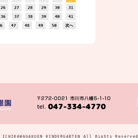
26
27
28
29
30
31
36
37
38
39
40
41
6
47
48
49
50
次へ
 ICHIKAWAGAKUEN KINDERGARTEN All Rights Reserve