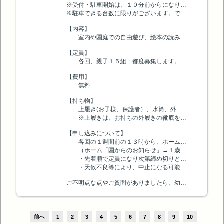
※受付・駐車開始は、１０分前からになります。(９時４０分）
※駐車できる台数に限りがございます。できるだけ徒歩、自転車でお越しください。
【内容】
室内や園庭での自由遊び、絵本の読み聞かせ等を行います。
【定員】
各回、親子１５組 都度募集します。
【費用】
無料
【持ち物】
上履き(お子様、保護者）、水筒、外履きを入れるビニール袋
※上履きは、お持ちの外履きの靴底をきれいに拭いたものでもかまいません。
【申し込みについて】
各回の１週間前の１３時から、ホームページからお申込みください。
（ホーム「園からのお知らせ」→１歳児あ・そ・ぼ！について→申し込みフォーム）
・先着順で定員になり次第締め切りとなります。キャンセル待ちを希望される方は、電話にて受け付けます。
・天候不良等により、中止になる可能性もございます。その場合は、ホームページ上でお知らせします。
ご不明点な点やご質問がありましたら、幼稚園までお問い合わせください。皆様にお会いできることを楽しみにしています。
前へ
1
2
3
4
5
6
7
8
9
10