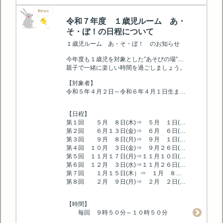
令和７年度 １歳児ルーム あ・
そ・ぼ！の日程について
１歳児ルーム あ・そ・ぼ！ のお知らせ
今年度も１歳児を対象とした”あそびの場”を設けます。西の原幼稚園の雰囲気を体験し、１歳児のお友達の遊び場、保護者の仲間づくりの場として気軽に遊びに来てください。
親子で一緒に楽しい時間を過ごしましょう。
【対象者】
令和５年４月２日～令和６年４月１日生まれの方
【日程】
第１回 ５月 ８日(木)⇒ ５月 １日(木）から申し込み
第２回 ６月１３日(金)⇒ ６月 ６日(金)から申し込み
第３回 ９月 ８日(月)⇒ ９月 １日(月）から申し込み
第４回 １０月 ３日(金)⇒ ９月２６日(金)から申し込み
第５回 １１月１７日(月)⇒１１月１０日(月）から申し込み
第６回 １２月 ３日(水)⇒１１月２６日(水)から申し込み
第７回 １月１５日(木）⇒ １月 ８日(木）から申し込み
第８回 ２月 ９日(月)⇒ ２月 ２日(月)から申し込み
【時間】
毎回 ９時５０分～１０時５０分