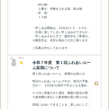
〈持ち物〉
上履き、外靴を入れる袋、飲み物
〈定 員〉
１５組
・申し込み開始は、1/14(火)１０：００からとなります。参加を希望される方は下記フォームよりお申し込みください。尚、受付完了の確認メール等はございません。
・定員に達してしまい申し込みができなかった場合、キャンセル待ちの申し込みを電話にて受け付けます。希望される方はご連絡ください。（0476-47-0644）
・申し込みされた方で、園見学をご希望の方は、当日10：00にお越しください。
※園見学は、見学が初めての方に限ります
ご応募お待ちしております。
令和７年度 第１回ふれあいルー
ム延期について
第１回ふれあいルーム 延期のお知らせ
明日のふれあいルームですが、雨天の予報のため、３日(木)に延期させていただきます。
万が一、３日(木)も雨天で中止となる場合は、改めて当日の朝８時半頃に、ホームページにてお知らせいたします。ご確認をお願いいたします。
※３日に実施できた場合、園庭の状況が悪い場合があります。洋服が汚れる可能性が高いため、着替えなどの準備をお勧めします。
※参加費の支払いと配布物の受け取りのみでもかまいません。少し遊んで、途中でお帰りいただいても結構です。
皆様にお会いできることを、楽しみにしております。