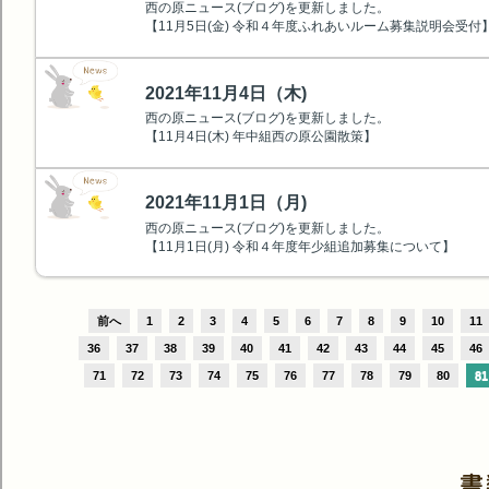
西の原ニュース(ブログ)を更新しました。
【11月5日(金) 令和４年度ふれあいルーム募集説明会受付
2021年11月4日（木)
西の原ニュース(ブログ)を更新しました。
【11月4日(木) 年中組西の原公園散策】
2021年11月1日（月)
西の原ニュース(ブログ)を更新しました。
【11月1日(月) 令和４年度年少組追加募集について】
前へ
1
2
3
4
5
6
7
8
9
10
11
36
37
38
39
40
41
42
43
44
45
46
71
72
73
74
75
76
77
78
79
80
81