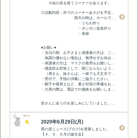
※絵の具を使うコーナーがあります。
◎活動内容：外でのコーナーあそびを予定しています。
雨天の時は、ホールで行います。
・うちわ作り
・ポンポン金魚作り
・体操
●お願い●
・当日の朝、お子さまと保護者の方は、ご家庭で検温をしてからいらしてください。
体調の優れない場合は、無理せずお休みしてください。
・保護者の方は、マスクの着用をお願いします。
・感染防止対策として、密にならないようにする為、付き添いの保護者の方は1名でお願いします。
（弟さん、妹さんは、一緒でも大丈夫です。）
・受付で、手指の消毒にご協力ください。
・帽子や着替えなど、暑さ対策の準備をお願いします。
・欠席の際は、電話での連絡をお願いします。
皆さんに会うのを楽しみにしていました。 当日、お待ちしています！
2020年6月29日(月)
西の原ニュース(ブログ)を更新しました。
【４、５、６月の誕生会】