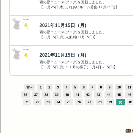
西の原ニュース(ブログ)を更新しました。
【11月25日(木) ふれあいルーム募集(11月25日)】
2021年11月15日（月)
西の原ニュース(ブログ)を更新しました。
【11月15日(月) 人形劇(11月15日)】
2021年11月15日（月)
西の原ニュース(ブログ)を更新しました。
【11月15日(月) １１月の様子(11月4日～15日)】
前へ
1
2
3
4
5
6
7
8
9
10
11
36
37
38
39
40
41
42
43
44
45
46
71
72
73
74
75
76
77
78
79
80
81