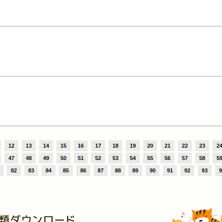
12
13
14
15
16
17
18
19
20
21
22
23
2
47
48
49
50
51
52
53
54
55
56
57
58
5
82
83
84
85
86
87
88
89
90
91
92
93
9